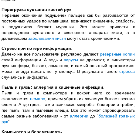
Перегрузка суставов кистей рук
.
Нервные окончания подушечек пальцев как бы разбиваются от
постоянных ударов по клавишам, возникают онемение, слабость,
в подушечках бегают мурашки. Это может привести к
повреждению суставного и связочного аппарата кисти, а в
дальнейшем
заболевания кисти
могут стать хроническими.
Стресс при потере информации
.
Далеко не все пользователи регулярно делают
резервные копии
своей информации. А ведь и
вирусы
не дремлют, и винчестеры
лучших фирм, бывает, ломаются, и самый опытный программист
может иногда нажать не ту кнопку... В результате такого
стресса
случались и инфаркты.
Пыль и грязь: аллергия и кишечные инфекции
.
Пыли и грязи в компьютере и вокруг него со временем
скапливается
немало
, причем убрать их зачастую бывает весьма
сложно. А где грязь, там и всяческие микробы, бактерии и грибки,
где пыль, там и пылевые клещи. Все это может спровоцировать
самые разные заболевания - от
аллергии
до "
болезней грязных
рук
".
Компьютер и беременность
.