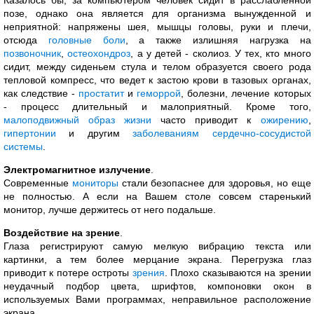
Казалось бы, за компьютером человек сидит в расслабленной
позе, однако она является для организма вынужденной и
неприятной: напряжены шея, мышцы головы, руки и плечи,
отсюда
головные боли
, а также излишняя нагрузка на
позвоночник
,
остеохондроз
, а у детей - сколиоз. У тех, кто много
сидит, между сиденьем стула и телом образуется своего рода
тепловой компресс, что ведет к застою крови в тазовых органах,
как следствие -
простатит
и
геморрой
, болезни, лечение которых
- процесс длительный и малоприятный. Кроме того,
малоподвижный образ жизни
часто приводит к
ожирению
,
гипертонии
и другим
заболеваниям сердечно-сосудистой
системы
.
Электромагнитное излучение
.
Современные
мониторы
стали безопаснее для здоровья, но еще
не полностью. А если на Вашем столе совсем старенький
монитор, лучше держитесь от него подальше.
Воздействие на зрение
.
Глаза регистрируют самую мелкую вибрацию текста или
картинки, а тем более мерцание экрана. Перегрузка глаз
приводит к потере остроты
зрения
. Плохо сказываются на зрении
неудачный подбор цвета, шрифтов, компоновки окон в
используемых Вами программах, неправильное расположение
экрана.