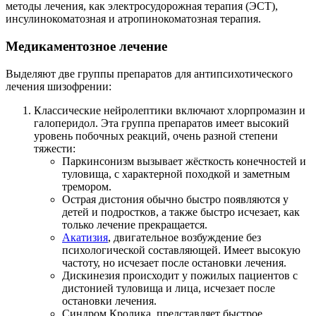
методы лечения, как электросудорожная терапия (ЭСТ),
инсулинокоматозная и атропинокоматозная терапия.
Медикаментозное лечение
Выделяют две группы препаратов для антипсихотического
лечения шизофрении:
Классические нейролептики включают хлорпромазин и
галоперидол. Эта группа препаратов имеет высокий
уровень побочных реакций, очень разной степени
тяжести:
Паркинсонизм вызывает жёсткость конечностей и
туловища, с характерной походкой и заметным
тремором.
Острая дистония обычно быстро появляются у
детей и подростков, а также быстро исчезает, как
только лечение прекращается.
Акатизия
, двигательное возбуждение без
психологической составляющей. Имеет высокую
частоту, но исчезает после остановки лечения.
Дискинезия происходит у пожилых пациентов с
дистонией туловища и лица, исчезает после
остановки лечения.
Синдром Кролика, представляет быстрое