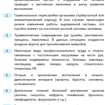
приводят к застойным явлениям и риску развития
воспаления.
Гормональные перестройки организма (пубертатный или
климактерический период). В этих случаях происходят
резкое изменение работы эндокринной системы, что
пагубно влияет на состояние костной системы человека.
Травматические повреждения рук (ушибы, растяжения,
трещины, переломы). В данных ситуациях создаются
входные ворота для проникновения микробов.
Некоторые виды профессионального труда и спорта,
связанные с постоянными нагрузками на кисти рук,
болезни подвержены теннисисты, боксеры, ювелиры,
часовщики, швеи, пекари, хирурги, стоматологи,
операторы ПК.
Острые и хронические воспаления в опорно-
двигательном аппарате (артриты, бурситы, синовиты,
остеомиелит).
Длительное течение болезней внутренних органов
(ангины, синуситы, нефриты, пневмонии, бронхиты,
лимфадениты, фурункулез и т.д.).