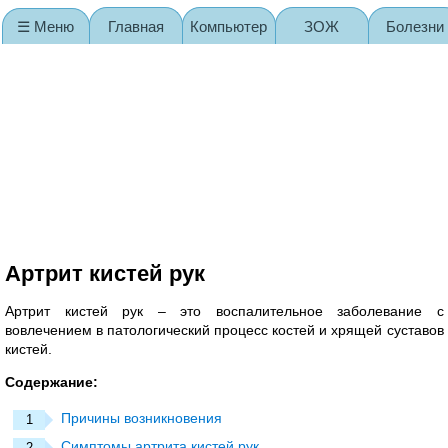
☰ Меню
Главная
Компьютер
ЗОЖ
Болезни
Карта сайта
Артрит кистей рук
Артрит кистей рук – это воспалительное заболевание с
вовлечением в патологический процесс костей и хрящей суставов
кистей.
Содержание:
Причины возникновения
Симптомы артрита кистей рук