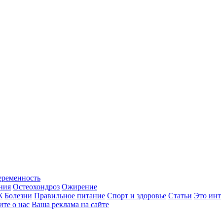
еременность
ния
Остеохондроз
Ожирение
Ж
Болезни
Правильное питание
Спорт и здоровье
Статьи
Это инт
ите о нас
Ваша реклама на сайте