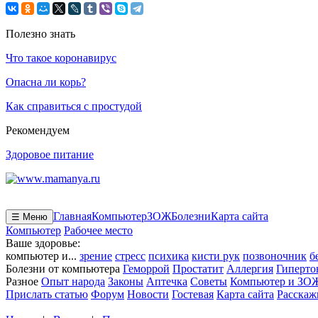
Полезно знать
Что такое коронавирус
Опасна ли корь?
Как справиться с простудой
Рекомендуем
Здоровое питание
Главная
Компьютер
ЗОЖ
Болезни
Карта сайта
☰ Меню
Компьютер
Рабочее место
Ваше здоровье:
компьютер и...
зрение
стресс
психика
кисти рук
позвоночник
б
Болезни от компьютера
Геморрой
Простатит
Аллергия
Гиперто
Разное
Опыт народа
Законы
Аптечка
Советы
Компьютер и ЗО
Прислать статью
Форум
Новости
Гостевая
Карта сайта
Расскаж