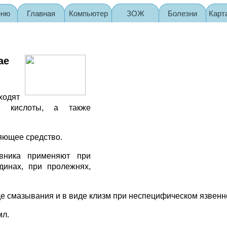
еню
Главная
Компьютер
ЗОЖ
Болезни
Карт
ae
ходят
 кислоты, а также
яющее средство.
вника применяют при
динах, при пролежнях,
де смазывания и в виде клизм при неспецифическом язвенн
мл.