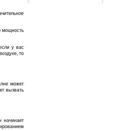
ачительное
ю мощность
если у вас
воздухе, то
олне может
ет вызвать
н начинает
ированием