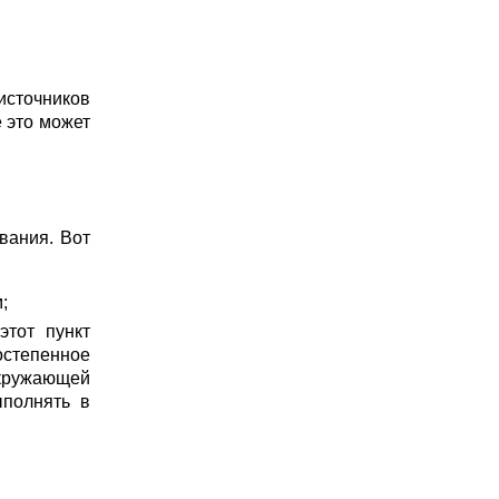
источников
 это может
вания. Вот
;
этот пункт
остепенное
окружающей
ыполнять в