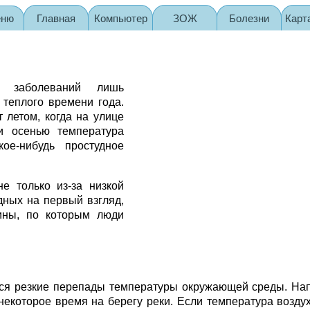
еню
Главная
Компьютер
ЗОЖ
Болезни
Карт
ых заболеваний лишь
 теплого времени года.
 летом, когда на улице
и осенью температура
кое-нибудь простудное
е только из-за низкой
дных на первый взгляд,
ины, по которым люди
тся резкие перепады температуры окружающей среды. На
некоторое время на берегу реки. Если температура воздух