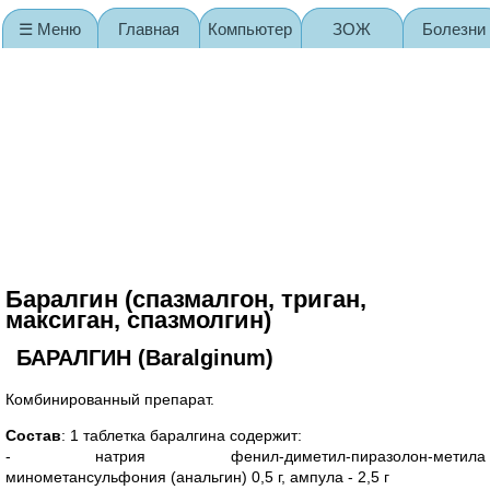
☰ Меню
Главная
Компьютер
ЗОЖ
Болезни
Карта сайта
Баралгин (спазмалгон, триган,
максиган, спазмолгин)
БАРАЛГИН (Baralginum)
Комбинированный препарат.
Состав
: 1 таблетка баралгина содержит:
- натрия фенил-диметил-пиразолон-метила
минометансульфония (анальгин) 0,5 г, ампула - 2,5 г