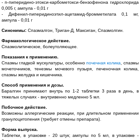
- n-пиперидино-этокси-карбометокси-бензофенона гидрохлорида
0,005 г, ампула - 0,01 г
- Дифенил-пиперидиноэтил-ацетамид-бромметилата 0,1 мг,
ампула - 0,01 г
Синонимы:
Спазмалгон, Триган-Д, Максиган, Спазмолгин.
Фармакологическое действие.
Спазмолитическое, болеутоляющее.
Показания к применению.
Спазмы гладкой мускулатуры, особенно
почечная колика
, спазмы
мочеточников, тенезмы мочевого пузыря, печеночная колика,
спазмы желудка и кишечника.
Способ применения и дозы.
Баралгин принимают внутрь по 1-2 таблетки 3 раза в день, в
тяжелых случаях - внутривенно медленно 5 мл.
Побочное действие.
Возможны аллергические реакции, при длительном применении
гранулоцитопения (требует отмены препарата).
Форма выпуска.
Таблетки, в упаковке - 20 штук; ампулы по 5 мл, в упаковке -