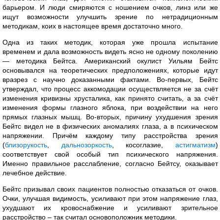
барьером. И люди смиряются с ношением очков, линз или же
ищут возможности улучшить зрение по нетрадиционным
методикам, коих в настоящее время достаточно много.
Одна из таких методик, которая уже прошла испытание
временем и дала возможность видеть ясно не одному поколению
— методика Бейтса. Американский окулист Уильям Бейтс
основывался на теоретических предположениях, которые идут
вразрез с научно доказанными фактами. Во-первых, Бейтс
утверждал, что процесс аккомодации осуществляется не за счёт
изменения кривизны хрусталика, как принято считать, а за счёт
изменения формы глазного яблока, при воздействии на него
прямых глазных мышц. Во-вторых, причину ухудшения зрения
Бейтс видел не в физических аномалиях глаза, а в психическом
напряжении. Причём каждому типу расстройства зрения
(
близорукость
,
дальнозоркость
, косоглазие,
астигматизм
)
соответствует свой особый тип психического напряжения.
Именно правильное расслабление, согласно Бейтсу, оказывает
лечебное действие.
Бейтс призывал своих пациентов полностью отказаться от очков.
Очки, улучшая видимость, усиливают при этом напряжение глаз,
ухудшают их кровоснабжение и усиливают зрительное
расстройство – так считал основоположник методики.