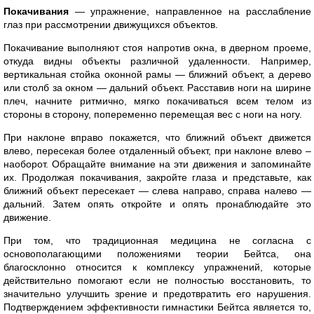
Покачивания
— упражнение, направленное на расслабление
глаз при рассмотрении движущихся объектов.
Покачивание выполняют стоя напротив окна, в дверном проеме,
откуда видны объекты различной удаленности. Например,
вертикальная стойка оконной рамы — ближний объект, а дерево
или столб за окном — дальний объект. Расставив ноги на ширине
плеч, начните ритмично, мягко покачиваться всем телом из
стороны в сторону, попеременно перемещая вес с ноги на ногу.
При наклоне вправо покажется, что ближний объект движется
влево, пересекая более отдаленный объект, при наклоне влево –
наоборот. Обращайте внимание на эти движения и запоминайте
их. Продолжая покачивания, закройте глаза и представьте, как
ближний объект пересекает — слева направо, справа налево —
дальний. Затем опять откройте и опять пронаблюдайте это
движение.
При том, что традиционная медицина не согласна с
основополагающими положениями теории Бейтса, она
благосклонно относится к комплексу упражнений, которые
действительно помогают если не полностью восстановить, то
значительно улучшить зрение и предотвратить его нарушения.
Подтверждением эффективности гимнастики Бейтса является то,