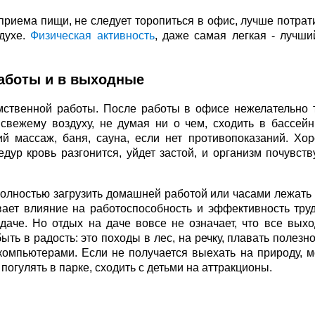
приема пищи, не следует торопиться в офис, лучше потрати
духе.
Физическая активность
, даже самая легкая - лучши
работы и в выходные
мственной работы. После работы в офисе нежелательно 
свежему воздуху, не думая ни о чем, сходить в бассейн
й массаж, баня, сауна, если нет противопоказаний. Хо
дур кровь разгонится, уйдет застой, и организм почувств
 полностью загрузить домашней работой или часами лежать 
ет влияние на работоспособность и эффективность труд
аче. Но отдых на даче вовсе не означает, что все вых
ыть в радость: это походы в лес, на речку, плавать полезн
компьютерами. Если не получается выехать на природу, 
 погулять в парке, сходить с детьми на аттракционы.