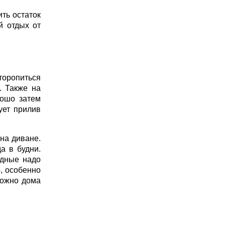
ть остаток
й отдых от
торопиться
. Также на
рошо затем
ует прилив
на диване.
а в будни.
одные надо
о, особенно
можно дома