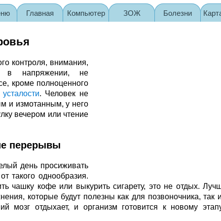
еню
Главная
Компьютер
ЗОЖ
Болезни
Карт
ровья
го контроля, внимания,
ся в напряжении, не
се, кроме полноценного
 усталости
. Человек не
м и измотанным, у него
улку вечером или чтение
ие перерывы
целый день просиживать
от такого однообразия.
ь чашку кофе или выкурить сигарету, это не отдых. Лучш
нения, которые будут полезны как для позвоночника, так и
ий мозг отдыхает, и организм готовится к новому этап