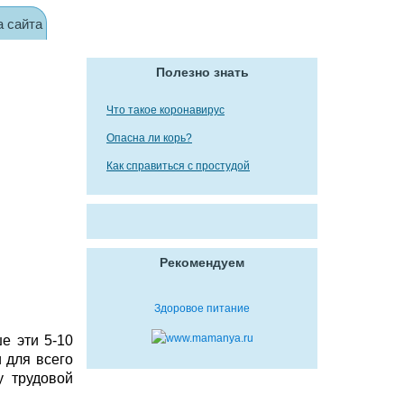
а сайта
Полезно знать
Что такое коронавирус
Опасна ли корь?
Как справиться с простудой
Рекомендуем
Здоровое питание
е эти 5-10
 для всего
у трудовой