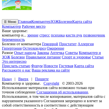
Главная
Компьютер
ЗОЖ
Болезни
Карта сайта
☰ Меню
Компьютер
Рабочее место
Ваше здоровье:
компьютер и...
зрение
стресс
психика
кисти рук
позвоночник
беременность
Болезни от компьютера
Геморрой
Простатит
Аллергия
Гипертония
Остеохондроз
Ожирение
Разное
Опыт народа
Законы
Аптечка
Советы
Компьютер и
ЗОЖ
Болезни
Правильное питание
Спорт и здоровье
Статьи
Это интересно
Прислать статью
Форум
Новости
Гостевая
Карта сайта
Расскажите о нас
Ваша реклама на сайте
Назад
|
Вверх
|
Пишите
Компьютер и здоровье.
Copyright
© 2003-2026
Использование материалов сайта возможно только при
точном соблюдении
Соглашения об использовании
.
Использование, в том числе копирование, материалов сайта с
нарушением указанного Соглашения запрещено и влечет за
собой ответственность в соответствии с действующим