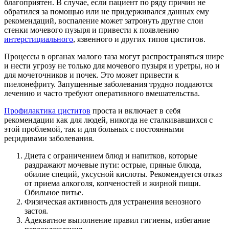
благоприятен. В случае, если пациент по ряду причин не
обратился за помощью или не придерживался данных ему
рекомендаций, воспаление может затронуть другие слои
стенки мочевого пузыря и привести к появлению
интерстициального
, язвенного и других типов циститов.
Процессы в органах малого таза могут распространяться шире
и нести угрозу не только для мочевого пузыря и уретры, но и
для мочеточников и почек. Это может привести к
пиелонефриту. Запущенные заболевания трудно поддаются
лечению и часто требуют оперативного вмешательства.
Профилактика циститов
проста и включает в себя
рекомендации как для людей, никогда не сталкивавшихся с
этой проблемой, так и для больных с постоянными
рецидивами заболевания.
Диета с ограничением блюд и напитков, которые
раздражают мочевые пути: острые, пряные блюда,
обилие специй, уксусной кислоты. Рекомендуется отказ
от приема алкоголя, копченостей и жирной пищи.
Обильное питье.
Физическая активность для устранения венозного
застоя.
Адекватное выполнение правил гигиены, избегание