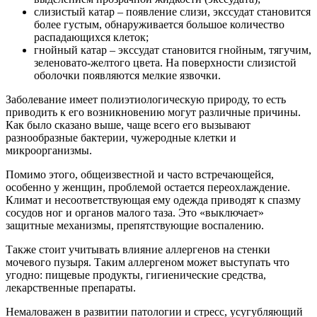
слизистый катар – появление слизи, экссудат становится
более густым, обнаруживается большое количество
распадающихся клеток;
гнойный катар – экссудат становится гнойным, тягучим,
зеленовато-желтого цвета. На поверхности слизистой
оболочки появляются мелкие язвочки.
Заболевание имеет полиэтиологическую природу, то есть
приводить к его возникновению могут различные причины.
Как было сказано выше, чаще всего его вызывают
разнообразные бактерии, чужеродные клетки и
микроорганизмы.
Помимо этого, общеизвестной и часто встречающейся,
особенно у женщин, проблемой остается переохлаждение.
Климат и несоответствующая ему одежда приводят к спазму
сосудов ног и органов малого таза. Это «выключает»
защитные механизмы, препятствующие воспалению.
Также стоит учитывать влияние аллергенов на стенки
мочевого пузыря. Таким аллергеном может выступать что
угодно: пищевые продукты, гигиенические средства,
лекарственные препараты.
Немаловажен в развитии патологии и стресс, усугубляющий