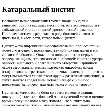
Катаральный цистит
Воспалительные заболевания мочевыводящих путей
занимают одно из ведущих мест по частоте встречаемости в
амбулаторной и стационарной урологической практике.
Наиболее частыми среди такого рода болезней являются
циститы и, в частности, катаральный цистит.
Цистит – это инфекционно-воспалительный процесс стенки
мочевого пузыря, с преимущественной локализацией в его
слизистой оболочке. Опасности подвергаются в первую
очередь женщины, это связано их анатомией: короткая уретра,
близость анального и влагалищного отверстий. Причиной
чаще всего является неспецифическая микробная флора
(стафилококки, стрептококки, кишечная палочка), но циститы
могут вызываться множеством других различных инфекций, а
также являться следствием любого неинфекционного
поражения (например, травматического или лучевого).
Пациенты жалуются на боли во время мочеиспускания,
никтурию (выделение большей части суточной мочи в ночное
время), режущие боли внизу живота. Это значительно
снижает качество жизни, мучительные позывы сводят на нет