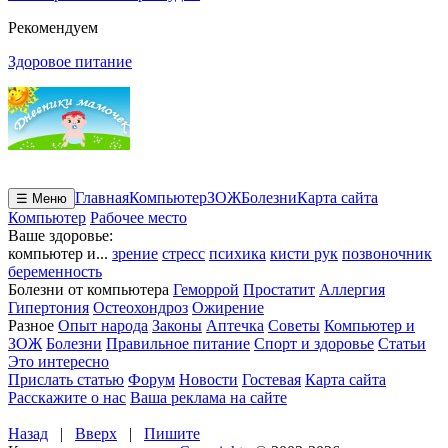
Рекомендуем
Здоровое питание
Главная
Компьютер
ЗОЖ
Болезни
Карта сайта
☰ Меню
Компьютер
Рабочее место
Ваше здоровье:
компьютер и...
зрение
стресс
психика
кисти рук
позвоночник
беременность
Болезни от компьютера
Геморрой
Простатит
Аллергия
Гипертония
Остеохондроз
Ожирение
Разное
Опыт народа
Законы
Аптечка
Советы
Компьютер и
ЗОЖ
Болезни
Правильное питание
Спорт и здоровье
Статьи
Это интересно
Прислать статью
Форум
Новости
Гостевая
Карта сайта
Расскажите о нас
Ваша реклама на сайте
Назад
|
Вверх
|
Пишите