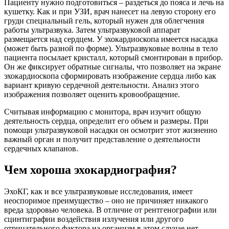
Пациенту нужно подготовиться – раздеться до пояса и лечь на
кушетку. Как и при УЗИ, врач нанесет на левую сторону его
груди специальный гель, который нужен для облегчения
работы ультразвука. Затем ультразвуковой аппарат
размещается над сердцем. У эхокардиоскопа имеется насадка
(может быть разной по форме). Ультразвуковые волны в тело
пациента посылает кристалл, который смонтирован в прибор.
Он же фиксирует обратные сигналы, что позволяет на экране
эхокардиоскопа сформировать изображение сердца либо как
вариант кривую сердечной деятельности. Анализ этого
изображения позволяет оценить кровообращение.
Считывая информацию с монитора, врач изучит общую
деятельность сердца, определит его объем и размеры. При
помощи ультразвуковой насадки он осмотрит этот жизненно
важный орган и получит представление о деятельности
сердечных клапанов.
Чем хороша эхокардиография?
ЭхоКГ, как и все ультразвуковые исследования, имеет
неоспоримое преимущество – оно не причиняет никакого
вреда здоровью человека. В отличие от рентгенографии или
сцинтиграфии воздействия излучения или другого
отрицательного фактора на организм в этом случае нет.