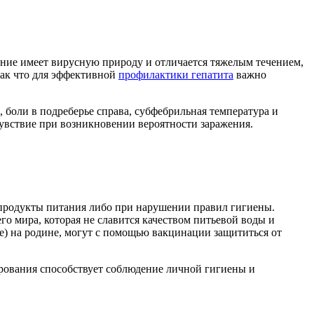
вание имеет вирусную природу и отличается тяжелым течением,
так что для эффективной
профилактики гепатита
важно
боли в подреберье справа, субфебрильная температура и
чувствие при возникновении вероятности заражения.
 продукты питания либо при нарушении правил гигиены.
го мира, которая не славится качеством питьевой воды и
е) на родине, могут с помощью вакцинации защититься от
ирования способствует соблюдение личной гигиены и