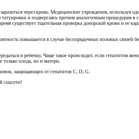
заразиться через кровь. Медицинские учреждения, используя о
ся татуировки и подвергаясь прочим аналогичным процедурам в 
 время существует тщательная проверка донорской крови и ее ка
ятность повышается в случае беспорядочных половых связей без
ередаться и ребенку. Чаще такое происходит, если гепатитом же
 только плода, но и матери.
вивок, защищающих от гепатитов С, D, G.
й соцсети!