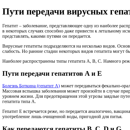
Пути передачи вирусных гепа
Гепатит – заболевание, представляющее одну из наиболее расп
в некоторых случаях способно даже привести к летальному исх
представлять, какими путями он передается.
Вирусные гепатиты подразделяются на несколько видов. Основ
слабость. Но ранние стадии некоторых видов гепатита могут 
Наиболее распространены типы гепатита А, В, С. Намного реже
Пути передачи гепатитов А и Е
Болезнь Боткина (гепатит А)
может передаваться фекально-ора
Массовая вспышка заболевания может произойти в случае природ
уровнем жизни. Для предотвращения этой угрозы заядлые путе
гепатита типа А.
Гепатит Е встречается реже, но передается аналогично, вакци
употребление лишь очищенной воды, пригодной для питья.
Как передаются гепатиты В, С, D и G