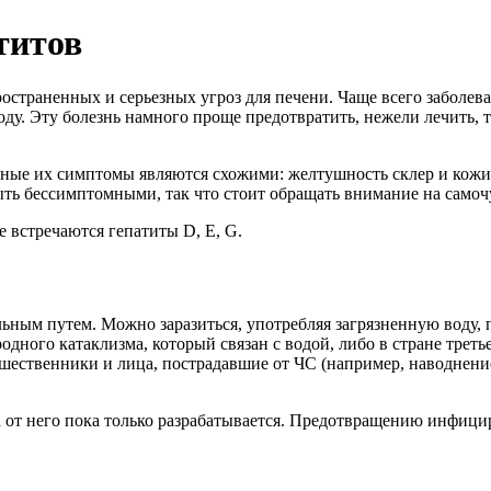
титов
ространенных и серьезных угроз для печени. Чаще всего заболе
оду. Эту болезнь намного проще предотвратить, нежели лечить, 
ные их симптомы являются схожими: желтушность склер и кожи, 
быть бессимптомными, так что стоит обращать внимание на само
 встречаются гепатиты D, Е, G.
льным путем. Можно заразиться, употребляя загрязненную воду,
ного катаклизма, который связан с водой, либо в стране третье
шественники и лица, пострадавшие от ЧС (например, наводнени
на от него пока только разрабатывается. Предотвращению инфиц