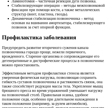
Ламинотомия – частичная резекция дуги позвонка.
Стабилизирующие операции – методы межпозвонковой
фиксации при помощи кости, а также металлических
структур (винт, пластина, гвоздь).
Динамичная стабилизация позвоночника – метод
основан на вшивании амортизатора, стабилизирующего
позвонок за счет опорной функции.
Профилактика заболевания
Предупредить развитие вторичного сужения канала
позвоночника гораздо проще, нежели первичного,
врожденного. Старение организма и сопровождающие его
дегенеративные и дистрофические процессы в позвоночнике
можно приостановить.
Эффективным методом профилактики стеноза является
умеренная физическая нагрузка, позволяющая сохранить
гибкость суставов позвоночника и растяжимость связок, она
также способствует редукции массы тела. Укрепление мышц
брюшного пресса во время упражнений уменьшает нагрузку
на позвоночный столб. Правильная осанка, удобное
положение сидя, особенно при длительном нахождении в
таком положении (например, за рулем автомобиля),
ограничение подъема тяжестей, твердая поверхность кровати