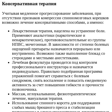
Консервативная терапия
Учитывая медленное прогрессирование заболевания, при
отсутствии признаков компрессии спинномозговых корешков
возможно лечение консервативными способами, а именно:
Лекарственная терапия, нацелена на устранение боли.
Применяют анальгетики (наркотические и
ненаркотические), противовоспалительные из группы
НПВС, мочегонные. В зависимости от степени болевых
ощущений препараты назначаются перорально или
внутривенно. Возможно также выполнение блокад со
стероидами и местными анестетиками.
Лечебная физкультура проводится под контролем
профессионального инструктора и назначается
индивидуально. Правильно подобранная программа
упражнений помогает справиться с болевым
синдромом, снять воспаление и повысить ежедневную
активность за счет повышения гибкости и прочности
позвоночника.
Массаж, иглоукалывание, физиотерапевтическое
лечение, мануальная терапия.
Использование спинного корсета для поддержания
слабых мышц брюшного пресса и стабилизации
позвоночника в случае множественных дегенеративных