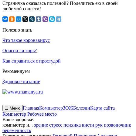
Страничка оказалась полезной? Поделитесь ею в своей
любимой соцсети!
Полезно знать
Что такое коронавирус
Опасна ли корь?
Как справиться с простудой
Рекомендуем
Здоровое питание
Главная
Компьютер
ЗОЖ
Болезни
Карта сайта
☰ Меню
Компьютер
Рабочее место
Ваше здоровье:
компьютер и...
зрение
стресс
психика
кисти рук
позвоночник
беременность
Болезни от компьютера
Геморрой
Простатит
Аллергия