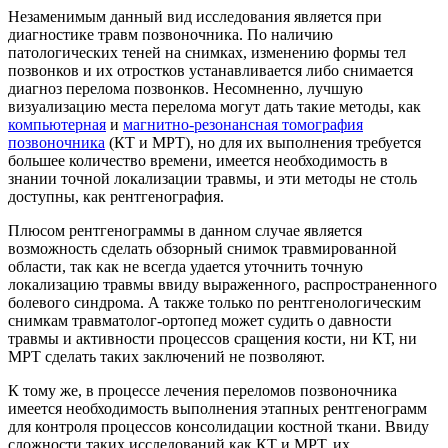
Незаменимым данный вид исследования является при
диагностике травм позвоночника. По наличию
патологических теней на снимках, изменению формы тел
позвонков и их отростков устанавливается либо снимается
диагноз перелома позвонков. Несомненно, лучшую
визуализацию места перелома могут дать такие методы, как
компьютерная
и
магнитно-резонансная томография
позвоночника
(КТ и МРТ), но для их выполнения требуется
большее количество времени, имеется необходимость в
знании точной локализации травмы, и эти методы не столь
доступны, как рентгенография.
Плюсом рентгенограммы в данном случае является
возможность сделать обзорный снимок травмированной
области, так как не всегда удается уточнить точную
локализацию травмы ввиду выраженного, распространенного
болевого синдрома. А также только по рентгенологическим
снимкам травматолог-ортопед может судить о давности
травмы и активности процессов сращения кости, ни КТ, ни
МРТ сделать таких заключений не позволяют.
К тому же, в процессе лечения переломов позвоночника
имеется необходимость выполнения этапных рентгенограмм
для контроля процессов консолидации костной ткани. Ввиду
сложности таких исследований как КТ и МРТ, их