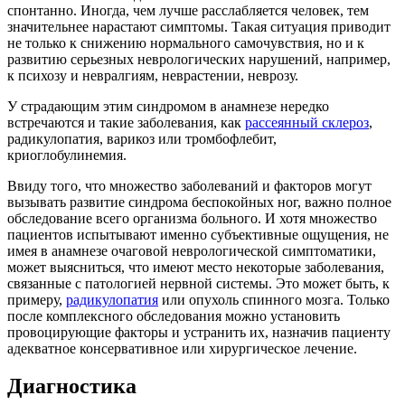
спонтанно. Иногда, чем лучше расслабляется человек, тем
значительнее нарастают симптомы. Такая ситуация приводит
не только к снижению нормального самочувствия, но и к
развитию серьезных неврологических нарушений, например,
к психозу и невралгиям, неврастении, неврозу.
У страдающим этим синдромом в анамнезе нередко
встречаются и такие заболевания, как
рассеянный склероз
,
радикулопатия, варикоз или тромбофлебит,
криоглобулинемия.
Ввиду того, что множество заболеваний и факторов могут
вызывать развитие синдрома беспокойных ног, важно полное
обследование всего организма больного. И хотя множество
пациентов испытывают именно субъективные ощущения, не
имея в анамнезе очаговой неврологической симптоматики,
может выясниться, что имеют место некоторые заболевания,
связанные с патологией нервной системы. Это может быть, к
примеру,
радикулопатия
или опухоль спинного мозга. Только
после комплексного обследования можно установить
провоцирующие факторы и устранить их, назначив пациенту
адекватное консервативное или хирургическое лечение.
Диагностика