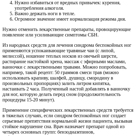
Нужно избавиться от вредных привычек: курения,
употребления алкоголя.
Важно держать ноги в тепле.
Огромное значение имеет нормализация режима дня.
Нужно отменить лекарственные препараты, провоцирующие
появление или усиливающие симптомы СБН.
Из народных средств для лечения синдрома беспокойных ног
применяются успокаивающие травяные чаи (с липой,
мелиссой), ношение теплых носков из овечьей шерсти,
растирание настойкой хрена, массаж с эфирными маслами,
ванночки с лекарственными травами. Можно попробовать,
например, такой рецепт: 50 граммов смеси трав (можно
использовать крапиву, шалфей, душицу, смородину в
произвольных пропорциях) залить литром кипятка,
настаивать 2 часа. Полученный настой добавлять в ванночку
для ног, которую делать перед сном (продолжительность
процедуры 15-20 минут).
Применение специфических лекарственных средств требуется
в тяжелых случаях, если синдром беспокойных ног создает
серьезные препятствия нормальной жизни пациента, вызывая
стойкое нарушение сна. Врач назначает препарат одной из
четырех основных групп: бензодиазепинов,