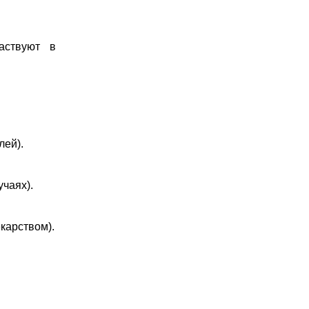
аствуют в
лей).
чаях).
карством).