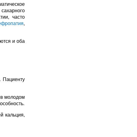
матическое
 сахарного
тии, часто
ефропатия
,
ются и оба
. Пациенту
 в молодом
особность.
й кальция,