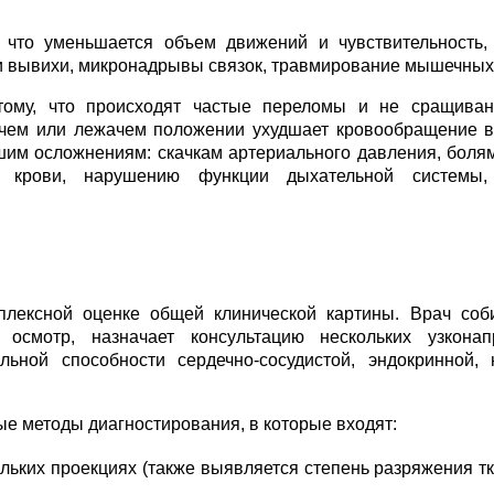
о, что уменьшается объем движений и чувствительность
и вывихи, микронадрывы связок, травмирование мышечных
ому, что происходят частые переломы и не сращивани
ем или лежачем положении ухудшает кровообращение в
йшим осложнениям: скачкам артериального давления, болям
 крови, нарушению функции дыхательной системы,
плексной оценке общей клинической картины. Врач соб
 осмотр, назначает консультацию нескольких узконап
ьной способности сердечно-сосудистой, эндокринной,
е методы диагностирования, в которые входят:
льких проекциях (также выявляется степень разряжения тк