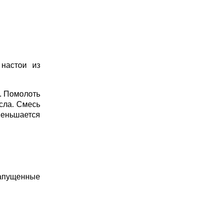
настои из
. Помолоть
асла. Смесь
меньшается
Запущенные