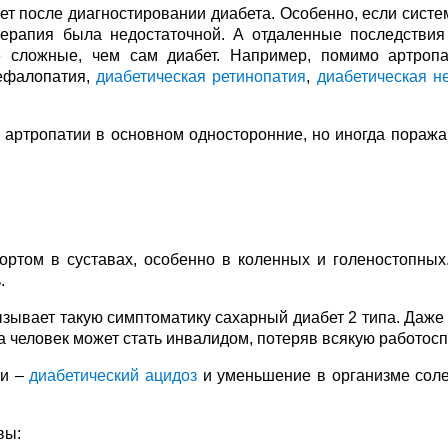
ет после диагностировании диабета. Особенно, если систе
терапия была недостаточной. А отдаленные последствия
 сложные, чем сам диабет. Например, помимо артропа
цефалопатия,
диабетическая ретинопатия
,
диабетическая н
 артропатии в основном односторонние, но иногда поража
ртом в суставах, особенно в коленных и голеностопных
.
ызывает такую симптоматику сахарный диабет 2 типа. Даже
 человек может стать инвалидом, потеряв всякую работосп
ии –
диабетический ацидоз
и уменьшение в организме соле
вы: