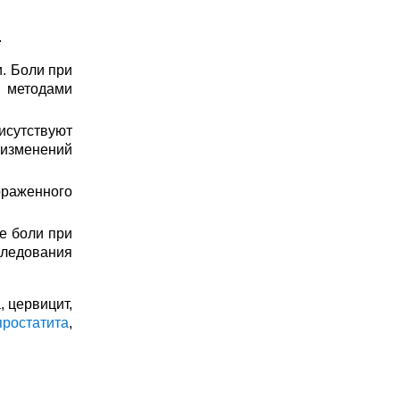
.
и. Боли при
и методами
исутствуют
изменений
ораженного
е боли при
ледования
 цервицит,
ростатита
,