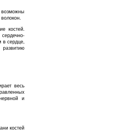
, возможны
 волокон.
е костей.
 сердечно-
 в сердце,
 развитию
ирает весь
равленных
 нервной и
ани костей