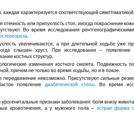
, каждая характеризуется соответствующей симптоматикой
 отечность или припухлость стоп, иногда покраснение кож
утствуют. Во время исследования рентгенографическим
остеопороза
.
ухлость увеличиваются, а при длительной ходьбе уже пр
огда слышен хруст. При исследовании – появление 
ание костных структур.
ологические изменения костного скелета. Подвижность п
ной, причем не только во время ходьбы, но и в покое.
е передвижение невозможно. Присутствуют сильные резки
 Частое появление
диабетической стопы
. Во время исс
урогенитальные признаки заболевания: боли внизу живота,
ные кровотечения, а у мужского пола –
острая форма п