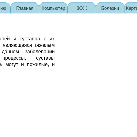
еню
Главная
Компьютер
ЗОЖ
Болезни
Карт
остей и суставов с их
м, являющаяся тяжелым
 данном заболевании
процессы, суставы
ь могут и пожилые, и