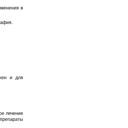
зменения в
рафия.
жен и для
ное лечение
 препараты