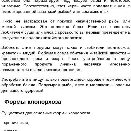
основном она паразитирует под чешуей рыбы и некоторых
животных. Соответственно, этот червь часто попадает к нам с
импортированной азиатской рыбкой и мясом животных.
Никто не застрахован от покупки некачественной рыбы или
мясной вырезки. Это половина беды. Если вы являетесь
любителем суши или мяса с кровью, то вы первый претендент на
получение в подарок китайского паразита.
Заболеть этим недугом могут также и любители моллюсков,
креветок и мидий. Любимая среда обитания китайской двуустки –
пресноводные реки и озера. После употребления в пищу
пораженного продукта личинка червячка мгновенно
размножается в человеческом организме.
Употребляйте в пищу только подвергшиеся хорошей термической
обработки блюда. Полусырая рыба, мясо и моллюски – опасны
для вашего здоровья!
Формы клонорхоза
Существует две основные формы клонорхоза:
хроническая;