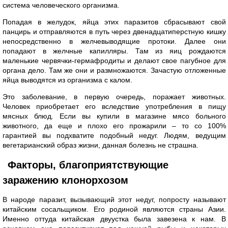
система человеческого организма.
Попадая в желудок, яйца этих паразитов сбрасывают свой
панцирь и отправляются в путь через двенадцатиперстную кишку
непосредственно в желчевыводящие протоки. Далее они
попадают в желчные капилляры. Там из яиц рождаются
маленькие червячки-гермафродиты и делают свое пагубное для
органа дело. Там же они и размножаются. Зачастую отложенные
яйца выводятся из организма с калом.
Это заболевание, в первую очередь, поражает животных.
Человек приобретает его вследствие употребления в пищу
мясных блюд. Если вы купили в магазине мясо больного
животного, да еще и плохо его прожарили – то со 100%
гарантией вы подхватите подобный недуг. Людям, ведущим
вегетарианский образ жизни, данная болезнь не страшна.
Факторы, благоприятствующие
заражению клонорхозом
В народе паразит, вызывающий этот недуг, попросту называют
китайским сосальщиком. Его родиной являются страны Азии.
Именно оттуда китайская двуустка была завезена к нам. В