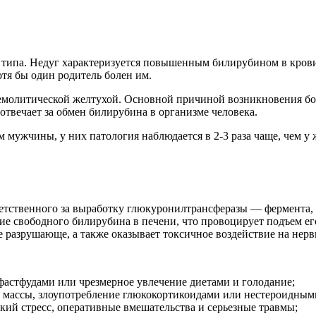
 типа. Недуг характеризуется повышенным билирубином в кров
отя бы один родитель болен им.
емолитической желтухой. Основной причиной возникновения бо
отвечает за обмен билирубина в организме человека.
ом мужчины, у них патология наблюдается в 2-3 раза чаще, чем
тветственного за выработку глюкуронилтрансферазы — фермента
ние свободного билирубина в печени, что провоцирует подъем е
 разрушающе, а также оказывает токсичное воздействие на нерв
фастфудами или чрезмерное увлечение диетами и голодание;
 массы, злоупотребление глюкокортикоидами или нестероидным
кий стресс, оперативные вмешательства и серьезные травмы;