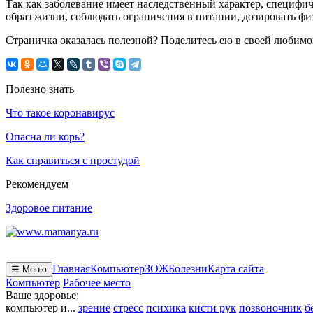
Так как заболевание имеет наследственный характер, специфи
образ жизни, соблюдать ограничения в питании, дозировать физ
Страничка оказалась полезной? Поделитесь ею в своей любимо
Полезно знать
Что такое коронавирус
Опасна ли корь?
Как справиться с простудой
Рекомендуем
Здоровое питание
Главная
Компьютер
ЗОЖ
Болезни
Карта сайта
☰ Меню
Компьютер
Рабочее место
Ваше здоровье:
компьютер и...
зрение
стресс
психика
кисти рук
позвоночник
б