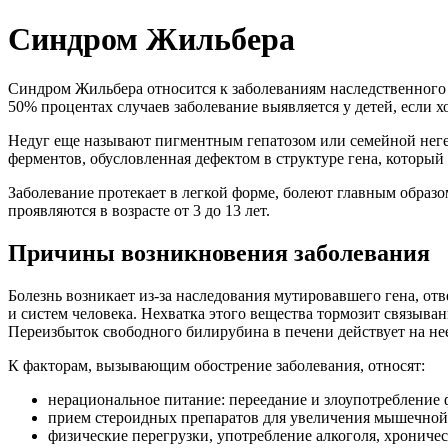
Синдром Жильбера
Синдром Жильбера относится к заболеваниям наследственного
50% процентах случаев заболевание выявляется у детей, если х
Недуг еще называют пигментным гепатозом или семейной нег
ферментов, обусловленная дефектом в структуре гена, который 
Заболевание протекает в легкой форме, болеют главным образ
проявляются в возрасте от 3 до 13 лет.
Причины возникновения заболевания
Болезнь возникает из-за наследования мутировавшего гена, о
и систем человека. Нехватка этого вещества тормозит связыва
Переизбыток свободного билирубина в печени действует на нее
К факторам, вызывающим обострение заболевания, относят:
нерациональное питание: переедание и злоупотребление 
прием стероидных препаратов для увеличения мышечной
физические перегрузки, употребление алкоголя, хроничес