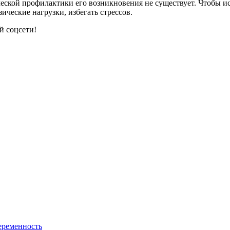
ческой профилактики его возникновения не существует. Чтобы и
ические нагрузки, избегать стрессов.
й соцсети!
еременность