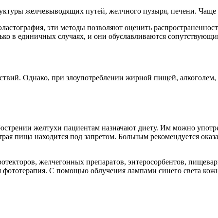
уктуры желчевыводящих путей, желчного пузыря, печени. Чаще 
эластография, эти методы позволяют оценить распространенност
ько в единичных случаях, и они обуславливаются сопутствующ
дствий. Однако, при злоупотреблении жирной пищей, алкоголем,
бострении желтухи пациентам назначают диету. Им можно употр
ая пища находится под запретом. Больным рекомендуется оказат
отекторов, желчегонных препаратов, энтеросорбентов, пищевар
я фототерапия. С помощью облучения лампами синего света кож