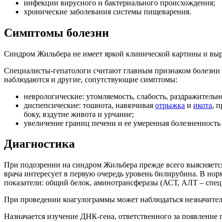
инфекции вирусного и бактериального происхождения;
хронические заболевания системы пищеварения.
Симптомы болезни
Синдром Жильбера не имеет яркой клинической картины и выр
Специалисты-гепатологи считают главным признаком болезни 
наблюдаются и другие, сопутствующие симптомы:
неврологические: утомляемость, слабость, раздражительн
диспепсические: тошнота, навязчивая
отрыжка
и
икота
, 
боку, вздутие живота и урчание;
увеличение границ печени и ее умеренная болезненность 
Диагностика
При подозрении на синдром Жильбера прежде всего выясняется,
врача интересует в первую очередь уровень билирубина. В нор
показатели: общий белок, аминотрансферазы (АСТ, АЛТ – спе
При проведении коагулограммы может наблюдаться незначител
Назначается изучение ДНК-гена, ответственного за появление