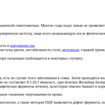
аженной симптоматики. Многие годы недуг никак не проявляет 
умеренную желтуху, чаще всего возникающую после физических 
ость и
нарушения сна
;
приступы рвоты, нестабильность стула,
метеоризм
, горький привк
при пальпации (наблюдается в некоторых случаях).
 есть ли случаи этого заболевания в семье. Затем проводятся а
ме он составляет 8.5-20.5 мкмоль/л., при болезни Жильбера би
цифические ферменты печени), холестерин обычно бывают в нор
ьное снижение свертываемости крови.
 патологии, а также методом ПЦР выявляется дефект фермента,