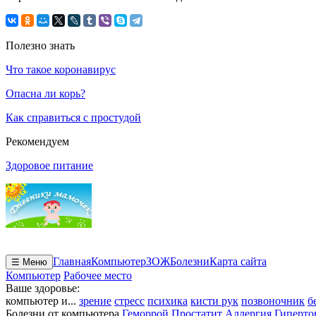
Полезно знать
Что такое коронавирус
Опасна ли корь?
Как справиться с простудой
Рекомендуем
Здоровое питание
Главная
Компьютер
ЗОЖ
Болезни
Карта сайта
☰ Меню
Компьютер
Рабочее место
Ваше здоровье:
компьютер и...
зрение
стресс
психика
кисти рук
позвоночник
б
Болезни от компьютера
Геморрой
Простатит
Аллергия
Гиперто