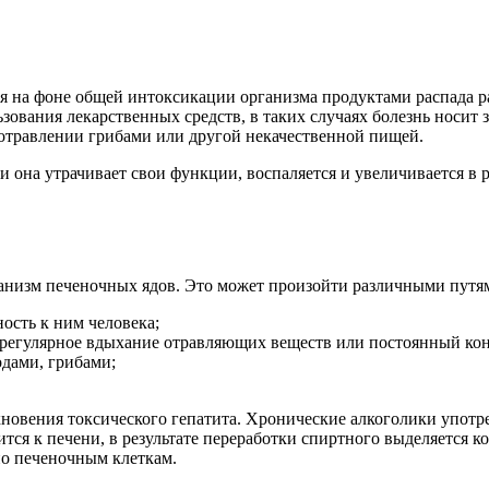
ся на фоне общей интоксикации организма продуктами распада р
ования лекарственных средств, в таких случаях болезнь носит 
 отравлении грибами или другой некачественной пищей.
 она утрачивает свои функции, воспаляется и увеличивается в 
ганизм печеночных ядов. Это может произойти различными путя
ость к ним человека;
регулярное вдыхание отравляющих веществ или постоянный кон
одами, грибами;
новения токсического гепатита. Хронические алкоголики употр
сится к печени, в результате переработки спиртного выделяется
о печеночным клеткам.