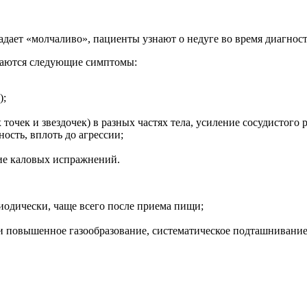
адает «молчаливо», пациенты узнают о недуге во время диагност
даются следующие симптомы:
);
точек и звездочек) в разных частях тела, усиление сосудистого 
ость, вплоть до агрессии;
ие каловых испражнений.
одически, чаще всего после приема пищи;
 и повышенное газообразование, систематическое подташнивание,