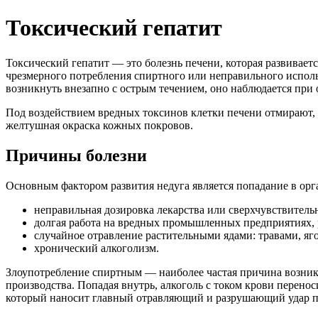
Токсический гепатит
Токсический гепатит — это болезнь печени, которая развивает
чрезмерного потребления спиртного или неправильного использ
возникнуть внезапно с острым течением, оно наблюдается при
Под воздействием вредных токсинов клетки печени отмирают, и
желтушная окраска кожных покровов.
Причины болезни
Основным фактором развития недуга является попадание в ор
неправильная дозировка лекарства или сверхчувствительн
долгая работа на вредных промышленных предприятиях, 
случайное отравление растительными ядами: травами, яг
хронический алкоголизм.
Злоупотребление спиртным — наиболее частая причина возник
производства. Попадая внутрь, алкоголь с током крови перено
который наносит главный отравляющий и разрушающий удар п