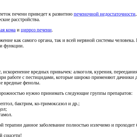
клеток печени приведет к развитию
печеночной недостаточности
ские расстройства.
ая кома
и
цирроз печени
.
жение как самого органа, так и всей нервной системы человека.
ои функции.
т, искоренение вредных привычек: алкоголя, курения, переедани
и работе с пестицидами, которые широко применяют дачники дл
не вредные фенолы.
сторожностью нужно принимать следующие группы препаратов:
птол, бактрим, ко-тримоксазол и др.;
ол;
тамол.
й терапии данное заболевание полностью излечимо и проходит 
й соцсети!