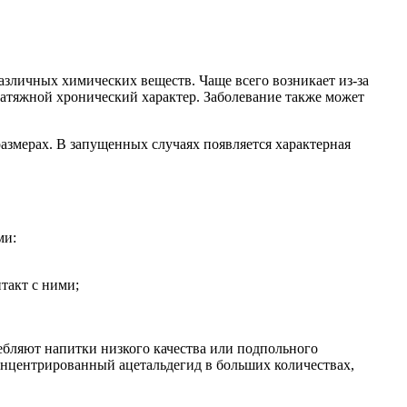
азличных химических веществ. Чаще всего возникает из-за
затяжной хронический характер. Заболевание также может
размерах. В запущенных случаях появляется характерная
ми:
такт с ними;
ебляют напитки низкого качества или подпольного
 концентрированный ацетальдегид в больших количествах,