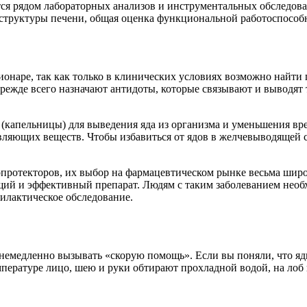
тся рядом лабораторных анализов и инструментальных обследов
 структуры печени, общая оценка функциональной работоспособн
ционаре, так как только в клинических условиях возможно найти
режде всего назначают антидоты, которые связывают и выводят
(капельницы) для выведения яда из организма и уменьшения вр
яющих веществ. Чтобы избавиться от ядов в желчевыводящей си
протекторов, их выбор на фармацевтическом рынке весьма широ
ящий и эффективный препарат. Людям с таким заболеванием нео
илактическое обследование.
немедленно вызывать «скорую помощь». Если вы поняли, что яды
емпературе лицо, шею и руки обтирают прохладной водой, на ло