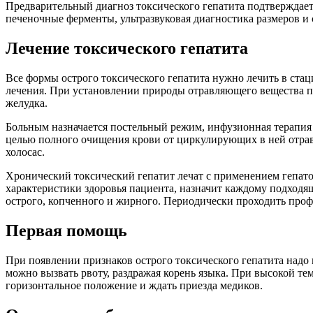
Предварительный диагноз токсического гепатита подтверждае
печеночные ферменты, ультразвуковая диагностика размеров и
Лечение токсического гепатита
Все формы острого токсического гепатита нужно лечить в ста
лечения. При установлении природы отравляющего вещества п
желудка.
Больным назначается постельный режим, инфузионная терапия 
целью полного очищения крови от циркулирующих в ней отравл
холосас.
Хронический токсический гепатит лечат с применением гепато
характеристики здоровья пациента, назначит каждому подход
острого, копченного и жирного. Периодически проходить проф
Первая помощь
При появлении признаков острого токсического гепатита надо 
можно вызвать рвоту, раздражая корень языка. При высокой т
горизонтальное положение и ждать приезда медиков.