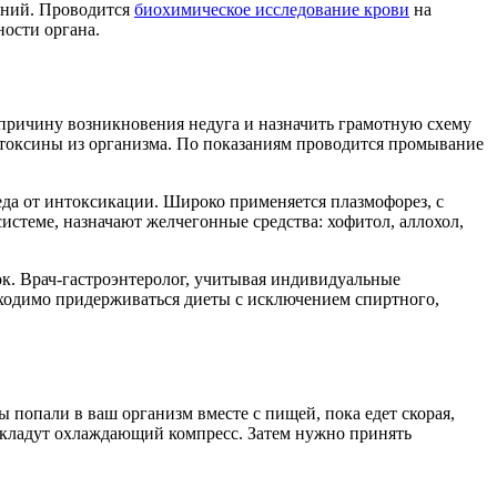
аний. Проводится
биохимическое исследование крови
на
ости органа.
 причину возникновения недуга и назначить грамотную схему
 токсины из организма. По показаниям проводится промывание
еда от интоксикации. Широко применяется плазмофорез, с
стеме, назначают желчегонные средства: хофитол, аллохол,
к. Врач-гастроэнтеролог, учитывая индивидуальные
бходимо придерживаться диеты с исключением спиртного,
 попали в ваш организм вместе с пищей, пока едет скорая,
б кладут охлаждающий компресс. Затем нужно принять