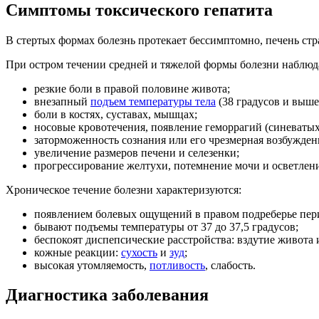
Симптомы токсического гепатита
В стертых формах болезнь протекает бессимптомно, печень стр
При остром течении средней и тяжелой формы болезни наблю
резкие боли в правой половине живота;
внезапный
подъем температуры тела
(38 градусов и выше
боли в костях, суставах, мышцах;
носовые кровотечения, появление геморрагий (синеватых 
заторможенность сознания или его чрезмерная возбужденн
увеличение размеров печени и селезенки;
прогрессирование желтухи, потемнение мочи и осветлен
Хроническое течение болезни характеризуются:
появлением болевых ощущений в правом подреберье пери
бывают подъемы температуры от 37 до 37,5 градусов;
беспокоят диспепсические расстройства: вздутие живота
кожные реакции:
сухость
и
зуд
;
высокая утомляемость,
потливость
, слабость.
Диагностика заболевания