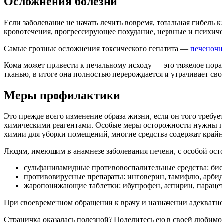
Осложнения болезни
Если заболевание не начать лечить вовремя, тотальная гибель 
кровотечения, прогрессирующее похудание, нервные и психиче
Самые грозные осложнения токсического гепатита —
печеночн
Кома может привести к печальному исходу — это тяжелое пора
тканью, в итоге она полностью перерождается и утрачивает св
Меры профилактики
Это прежде всего изменение образа жизни, если он того требуе
химическими реагентами. Особые меры осторожности нужны пр
химии для уборки помещений, многие средства содержат край
Людям, имеющим в анамнезе заболевания печени, с особой о
сульфаниламидные противовоспалительные средства: бисе
противовирусные препараты: инговерин, тамифлю, арбид
жаропонижающие таблетки: ибупрофен, аспирин, параце
При своевременном обращении к врачу и назначении адекватно
Страничка оказалась полезной? Поделитесь ею в своей любимо