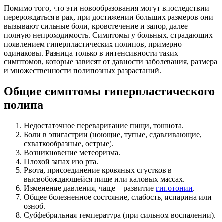
Помимо того, что эти новообразования могут впоследствии
перерождаться в рак, при достижении больших размеров они
вызывают сильные боли, кровотечение и запор, далее –
полную непроходимость. Симптомы у больных, страдающих
появлением гиперпластических полипов, примерно
одинаковы. Разница только в интенсивности таких
симптомов, которые зависят от давности заболевания, размера
и множественности полипозных разрастаний.
Общие симптомы гиперпластического
полипа
Недостаточное переваривание пищи, тошнота.
Боли в эпигастрии (ноющие, тупые, сдавливающие,
схваткообразные, острые).
Возникновение метеоризма.
Плохой запах изо рта.
Рвота, присоединение кровяных сгустков в
высвобождающейся пище или каловых массах.
Изменение давления, чаще – развитие
гипотонии
.
Общее болезненное состояние, слабость, испарина или
озноб.
Субфебрильная температура (при сильном воспалении).