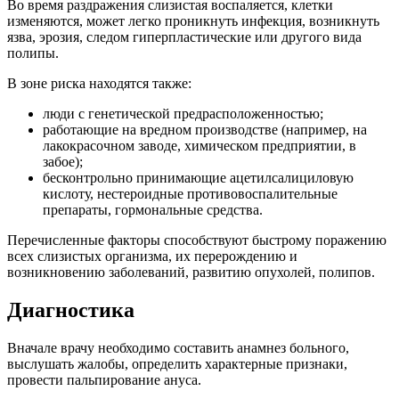
Во время раздражения слизистая воспаляется, клетки
изменяются, может легко проникнуть инфекция, возникнуть
язва, эрозия, следом гиперпластические или другого вида
полипы.
В зоне риска находятся также:
люди с генетической предрасположенностью;
работающие на вредном производстве (например, на
лакокрасочном заводе, химическом предприятии, в
забое);
бесконтрольно принимающие ацетилсалициловую
кислоту, нестероидные противовоспалительные
препараты, гормональные средства.
Перечисленные факторы способствуют быстрому поражению
всех слизистых организма, их перерождению и
возникновению заболеваний, развитию опухолей, полипов.
Диагностика
Вначале врачу необходимо составить анамнез больного,
выслушать жалобы, определить характерные признаки,
провести пальпирование ануса.