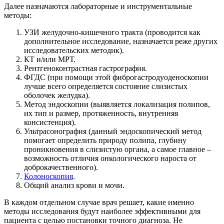
Далее назначаются лабораторные и инструментальные
методы:
УЗИ желудочно-кишечного тракта (проводится как
дополнительное исследование, назначается реже других
исследовательских методик).
КТ и/или МРТ.
Рентгеноконтрастная гастрография.
ФГДС (при помощи этой фиброгастродуоденоскопии
лучше всего определяется состояние слизистых
оболочек желудка).
Метод эндоскопии (выявляется локализация полипов,
их тип и размер, протяженность, внутренняя
консистенция).
Ультрасонография (данный эндоскопический метод
помогает определить природу полипа, глубину
проникновения в слизистую органа, а самое главное –
возможность отличия онкологического нароста от
доброкачественного).
Колоноскопия
.
Общий анализ крови и мочи.
В каждом отдельном случае врач решает, какие именно
методы исследования будут наиболее эффективными для
пациента с целью постановки точного диагноза. Не