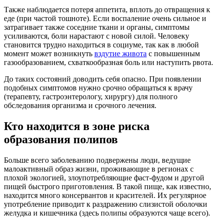
Также наблюдается потеря аппетита, вплоть до отвращения к
еде (при частой тошноте). Если воспаление очень сильное и
затрагивает также соседние ткани и органы, симптомы
усиливаются, боли нарастают с новой силой. Человеку
становится трудно находиться в социуме, так как в любой
момент может возникнуть
вздутие живота
с повышенным
газообразованием, схваткообразная боль или наступить рвота.
До таких состояний доводить себя опасно. При появлении
подобных симптомов нужно срочно обращаться к врачу
(терапевту, гастроэнтерологу, хирургу) для полного
обследования организма и срочного лечения.
Кто находится в зоне риска
образования полипов
Больше всего заболеванию подвержены люди, ведущие
малоактивный образ жизни, проживающие в регионах с
плохой экологией, злоупотребляющие фаст-фудом и другой
пищей быстрого приготовления. В такой пище, как известно,
находится много консервантов и красителей. Их регулярное
употребление приводит к раздражению слизистой оболочки
желудка и кишечника (здесь полипы образуются чаще всего).