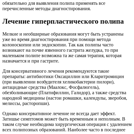
обязательно для выявления полипа применять все
перечисленные методы диагностирования.
Лечение гиперпластического полипа
Мелкие и необширные образования могут быть устранены
уже во время диагностирования при помощи метода
колоноскопии или эндоскопии. Так как полипы часто
возникают на почве язвенного гастрита желудка, то при
маленьком полипе возможна та же самая терапия, которая
назначается и при гастрите.
Для консервативного лечения рекомендуются такие
препараты: антибиотики Оксациллин или Кларитромицин
(при выявлении возбудителя хеликобактерии пилори),
антацидные средства (Маалокс, Фосфалюгель),
обезболивающие (Платифиллин, Галидор), а также средства
народной медицины (настои ромашки, календулы, зверобоя,
мелиссы, расторопши).
Однако консервативное лечение не всегда дает эффект.
Затишье симптомов может быть временным и неполным. В
таком случае необходима хирургическая операция с удалением
всех полипозных образований. Наиболее часто в последнее