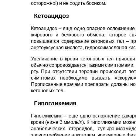
осторожно!) и не ходить босиком.
Кетоацидоз
Кетоацидоз – еще одно опасное осложнение
жирового и белкового обмена, которое св
повышается содержание кетоновых тел – пр
ацетоуксусная кислота, гидроксимасляная кисл
Увеличение в крови кетоновых тел привод
обычно сопровождается такими симптомами, ка
рту. При отсутствии терапии происходит по
симптомах необходимо вызвать «скорую»
Прописанные врачами препараты должны норм
кетоновых тел.
Гипогликемия
Гипогликемия – еще одно осложнение сахар
крови (ниже 3 ммоль/л). К гипогликемии може
анаболических стероидов, сульфаниламидо
злоупотребление алкоголем, чрезмерные физи