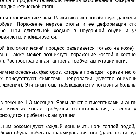
ается и продолжительность течения заболевания. Ожирение
ия диабетической стопы.
тся трофические язвы. Развитию язв способствует давлени
 обуви. Поражение нервов стопы и ее деформация спо
ьбе. При длительной ходьбе в неудобной обуви и у
орая легко инфицируется.
 (патологический процесс развивается только на коже) 
вы). Также может возникнуть поражение костей и костно
). Распространенная гангрена требует ампутации ноги.
ним из основных факторов, которые приводят к развитию 
х присутствуют симптомы невропатии (чувство онемен
, жжения). Эти симптомы наблюдаются у половины больны
 течение 1-3 месяцев. Язвы лечат антисептиками и анти
и тяжелых язвах требуется госпитализация, а если у
иходится прибегать к ампутации.
ьным рекомендуют каждый день мыть ноги теплой водой,
обную обувь, избегать травмирования ног (даже ногти ну