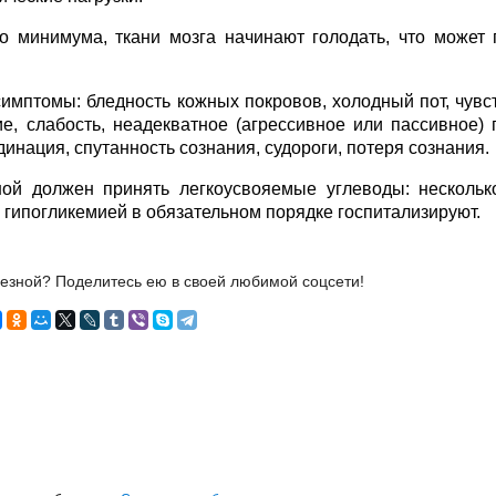
о минимума, ткани мозга начинают голодать, что может 
мптомы: бледность кожных покровов, холодный пот, чувст
ие, слабость, неадекватное (агрессивное или пассивное) 
динация, спутанность сознания, судороги, потеря сознания.
ой должен принять легкоусвояемые углеводы: нескольк
го гипогликемией в обязательном порядке госпитализируют.
лезной? Поделитесь ею в своей любимой соцсети!