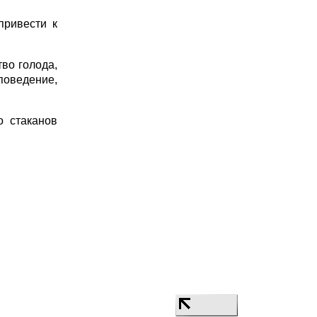
привести к
во голода,
поведение,
о стаканов