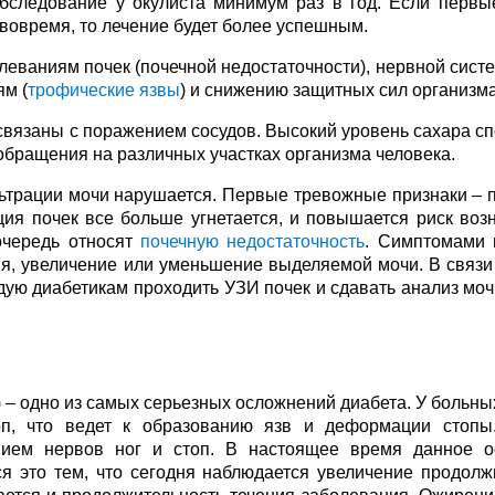
бследование у окулиста минимум раз в год. Если первы
 вовремя, то лечение будет более успешным.
леваниям почек (почечной недостаточности), нервной систе
ям (
трофические язвы
) и снижению защитных сил организма
связаны с поражением сосудов. Высокий уровень сахара сп
обращения на различных участках организма человека.
льтрации мочи нарушается. Первые тревожные признаки –
ия почек все больше угнетается, и повышается риск воз
очередь относят
почечную недостаточность
. Симптомами 
ния, увеличение или уменьшение выделяемой мочи. В связи
дую диабетикам проходить УЗИ почек и сдавать анализ мо
) – одно из самых серьезных осложнений диабета. У больн
оп, что ведет к образованию язв и деформации стопы
нием нервов ног и стоп. В настоящее время данное о
ся это тем, что сегодня наблюдается увеличение продолж