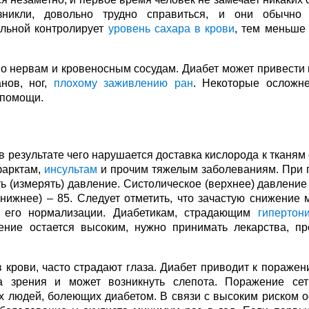
никли, довольно трудно справиться, и они обычно 
ольной контролирует
уровень сахара в крови
, тем меньше 
о нервам и кровеносным сосудам. Диабет может привести 
нов, ног,
плохому заживлению ран
. Некоторые осложн
 помощи.
 результате чего нарушается доставка кислорода к тканям
фарктам,
инсультам
и прочим тяжелым заболеваниям. При 
ь (измерять) давление. Систолическое (верхнее) давление
(нижнее) – 85. Следует отметить, что зачастую снижение 
 его нормализации. Диабетикам, страдающим
гипертон
ление остается высоким, нужно принимать лекарства, п
 крови, часто страдают глаза. Диабет приводит к поражен
та зрения и может возникнуть слепота. Поражение сет
гих людей, болеющих диабетом. В связи с высоким риском 