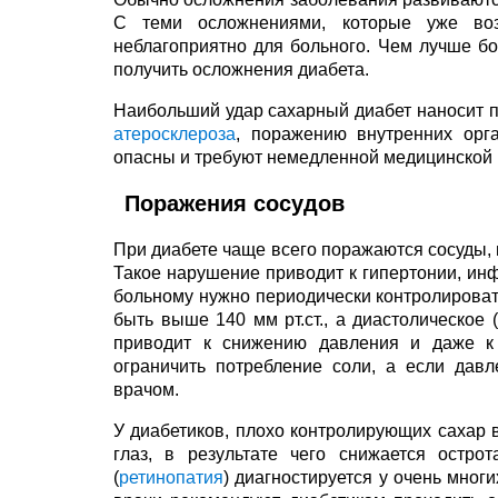
С теми осложнениями, которые уже воз
неблагоприятно для больного. Чем лучше б
получить осложнения диабета.
Наибольший удар сахарный диабет наносит п
атеросклероза
, поражению внутренних орга
опасны и требуют немедленной медицинской
Поражения сосудов
При диабете чаще всего поражаются сосуды, в
Такое нарушение приводит к гипертонии, ин
больному нужно периодически контролироват
быть выше 140 мм рт.ст., а диастолическое 
приводит к снижению давления и даже к
ограничить потребление соли, а если дав
врачом.
У диабетиков, плохо контролирующих сахар в
глаз, в результате чего снижается остро
(
ретинопатия
) диагностируется у очень мно