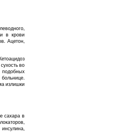
леводного,
ии в крови
в. Ацетон,
 Кетоацидоз
 сухость во
е подобных
больнице.
ма излишки
е сахара в
блокаторов,
 инсулина,