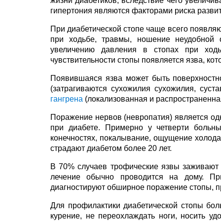
жизни диабетиков, вследствие чего увеличив
гипертония являются факторами риска развит
При диабетической стопе чаще всего появляю
при ходьбе, травмы, ношение неудобной
увеличению давления в стопах при ход
чувствительности стопы появляется язва, кот
Появившаяся язва может быть поверхностной
(затрагиваются сухожилия сухожилия, суста
гангрена
(локализованная и распространенная
Поражение нервов (невропатия) является од
при диабете. Примерно у четверти больны
конечностях, покалывание, ощущение холода
страдают диабетом более 20 лет.
В 70% случаев трофические язвы заживают в
лечение обычно проводится на дому. Пр
диагностируют обширное поражение стопы, пр
Для профилактики диабетической стопы бол
курение, не переохлаждать ноги, носить уд