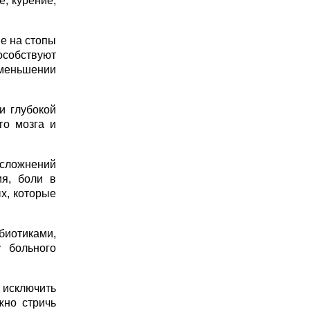
, курение,
е на стопы
собствуют
меньшении
и глубокой
го мозга и
осложнений
ия, боли в
х, которые
биотиками,
 больного
 исключить
жно стричь