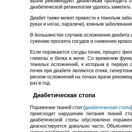
врачи рекомендуют диабетикам проходить о
диабетической ретинопатии удалось заметить
Диабет также может привести к тяжелым забо
руках и ногах, параличи), кожным заболевани
В большинстве случаев осложнения диабета 
сужению просвета сосудов и снижению крово
Если поражаются сосуды почек, процесс фи
глюкозы и белка в моче. Со временем функц
тяжелых осложнений, к которым в первую 
почек при диабете являются отеки, гиперто
риском осложнений на почках врачи рекомен
раз в год.
Диабетическая стопа
Поражение тканей стоп (
диабетическая стопа
происходит нарушение питания тканей ст
диабетической стопы обусловлено пораже
диагностируется довольно часто. Объясняет