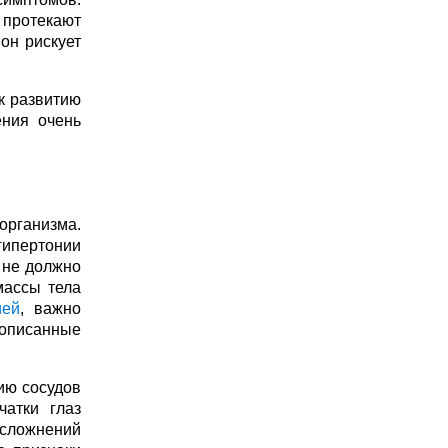
протекают
он рискует
к развитию
ения очень
 организма.
гипертонии
 не должно
массы тела
ией
, важно
рописанные
ию сосудов
чатки глаз
осложнений