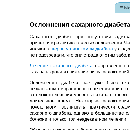
☰ М
Осложнения сахарного диабет
Сахарный диабет при отсутствии адекв
привести к развитию тяжелых осложнений. Ч
являются
первым симптомом диабета
у люде
не подозревали, что они страдают этим забо
Лечение сахарного диабета
направлено на
сахара в крови и снижение риска осложнений
Осложнения диабета, как уже было ска
результатом неправильного лечения или его 
за плохого лечения уровень сахара в крови
длительное время. Некоторые осложнения
почек, могут возникнуть практически сраз
сахарного диабета, однако в большинстве с
болезни и только при неадекватном лечении.
Обычно осложнения заболевания развиваются