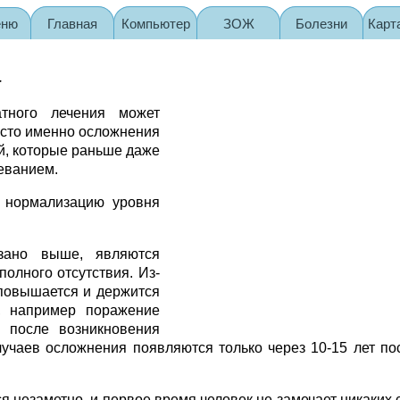
еню
Главная
Компьютер
ЗОЖ
Болезни
Карт
а
атного лечения может
асто именно осложнения
й, которые раньше даже
леванием.
 нормализацию уровня
.
зано выше, являются
полного отсутствия. Из-
 повышается и держится
, например поражение
у после возникновения
лучаев осложнения появляются только через 10-15 лет по
 незаметно, и первое время человек не замечает никаких 