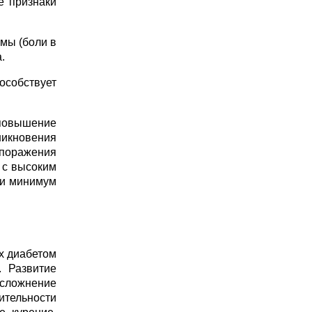
е признаки
мы (боли в
.
особствует
 повышение
никновения
поражения
 с высоким
чи минимум
ых диабетом
. Развитие
сложнение
ительности