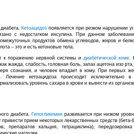
 диабета.
Кетоацидоз
появляется при резком нарушении уг
язано с недостатком инсулина. При данном заболеван
омежуточных продуктов обмена углеводов, жиров и белко
ота – это и есть кетоновые тела.
ит к поражению нервной системы и
диабетической коме
.
к жажда, слабость, головная боль, запах ацетона изо рта,
теря сознания, и человек впадает в кому. При первых ж
. Лечение кетоацидоза происходит исключительно в 
ализовать уровень сахара в крови и вывести из организ
ного диабета.
Гипогликемия
развивается при низком уровн
т привести прием некоторых лекарственных средств (бета-
в, препаратов кальция, тетрациклина), передозировка
ческие нагрузки.