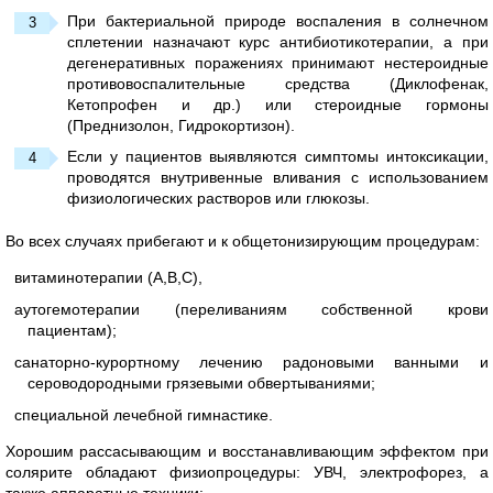
При бактериальной природе воспаления в солнечном
сплетении назначают курс антибиотикотерапии, а при
дегенеративных поражениях принимают нестероидные
противовоспалительные средства (Диклофенак,
Кетопрофен и др.) или стероидные гормоны
(Преднизолон, Гидрокортизон).
Если у пациентов выявляются симптомы интоксикации,
проводятся внутривенные вливания с использованием
физиологических растворов или глюкозы.
Во всех случаях прибегают и к общетонизирующим процедурам:
витаминотерапии (А,В,С),
аутогемотерапии (переливаниям собственной крови
пациентам);
санаторно-курортному лечению радоновыми ванными и
сероводородными грязевыми обвертываниями;
специальной лечебной гимнастике.
Хорошим рассасывающим и восстанавливающим эффектом при
солярите обладают физиопроцедуры: УВЧ, электрофорез, а