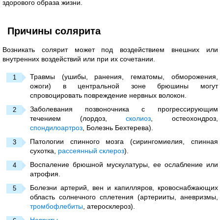
здорового образа жизни.
Причины солярита
Возникать солярит может под воздействием внешних или
внутренних воздействий или при их сочетании.
Травмы (ушибы, ранения, гематомы, обморожения,
ожоги) в центральной зоне брюшины могут
спровоцировать повреждение нервных волокон.
Заболевания позвоночника с прогрессирующим
течением (лордоз,
сколиоз
, остеохондроз,
спондилоартроз
, Болезнь Бехтерева).
Патологии спинного мозга (сирингомиелия, спинная
сухотка,
рассеянный склероз
).
Воспаление брюшной мускулатуры, ее ослабление или
атрофия.
Болезни артерий, вен и капилляров, кровоснабжающих
область солнечного сплетения (артерииты, аневризмы,
тромбофлебиты
, атеросклероз).