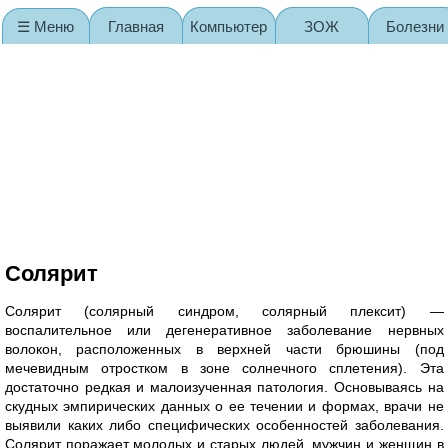
☰ Меню
Главная
Компьютер
ЗОЖ
Болезни
Карта сайта
Солярит
Солярит (солярный синдром, солярный плексит) —
воспалительное или дегенеративное заболевание нервных
волокон, расположенных в верхней части брюшины (под
мечевидным отростком в зоне солнечного сплетения). Эта
достаточно редкая и малоизученная патология. Основываясь на
скудных эмпирических данных о ее течении и формах, врачи не
выявили каких либо специфических особенностей заболевания.
Солярит поражает молодых и старых людей, мужчин и женщин в