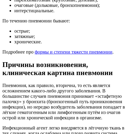
очаговые (дольковые, бронхопневмония);
интерстициальные.
По течению пневмонии бывают:
острые;
затяжные;
хронические.
Подробнее про
формы и степени тяжести пневмонии
.
Причины возникновения,
клиническая картина пневмонии
Пневмония, как правило, вторична, то есть является
осложнением какого-либо другого заболевания. В
большинстве случаев пневмония принимает «эстафетную
палочку» у бронхита (бронхогенный путь проникновения
инфекции), но нередко возбудитель заболевания попадает в
лёгкие гематогенным или лимфогенным путём из очагов
острой или хронической инфекции в организме.
Инфекционный агент легко внедряется в лёгочную ткань в
тех случаях, когда ослаблена или плохо развита система