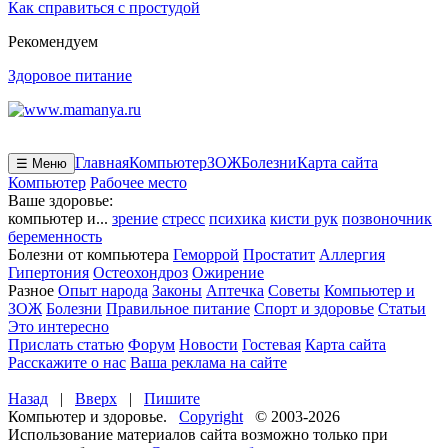
Как справиться с простудой
Рекомендуем
Здоровое питание
Главная
Компьютер
ЗОЖ
Болезни
Карта сайта
☰ Меню
Компьютер
Рабочее место
Ваше здоровье:
компьютер и...
зрение
стресс
психика
кисти рук
позвоночник
беременность
Болезни от компьютера
Геморрой
Простатит
Аллергия
Гипертония
Остеохондроз
Ожирение
Разное
Опыт народа
Законы
Аптечка
Советы
Компьютер и
ЗОЖ
Болезни
Правильное питание
Спорт и здоровье
Статьи
Это интересно
Прислать статью
Форум
Новости
Гостевая
Карта сайта
Расскажите о нас
Ваша реклама на сайте
Назад
|
Вверх
|
Пишите
Компьютер и здоровье.
Copyright
© 2003-2026
Использование материалов сайта возможно только при