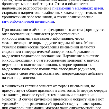
бронхопульмональной защиты. Этим и объясняется
наибольшее распространение
пневмонии у маленьких детей
,
стариков и пациентов, ослабленных каким-то длительными
хроническими заболеваниями, а также возникновение
внутрибольничной пневмонии
.
При попадании в лёгкие инфекционного агента формируется
очаг воспаления, начинается распространение
микроорганизма, вызвавшего заболевание, через
межальвеолярные поры в другие отделы лёгких. Многие
тяжёлые клинические проявления пневмонии являются
следствием гиперэргической аллергической реакции и
выделения медиаторов воспаления. Нарушение в системе
микроциркуляции в очаге воспаления приводит к запуску
перекисного окисления липидов, которое приводит к
выделению большого количества свободных радикалов,
которые в свою очередь оказывают повреждающее действие
на ткани организма.
Клиническая картина зависит от формы пневмонии, но
присутствуют общие признаки и симптомы. В первую очередь
это кашель, вначале сухой, затем влажный с выделение
мокроты. В случае крупозной пневмонии мокроту называют
«ржавой» - цвет ржавчины ей придаёт свернувшаяся кровь;
при очаговой пневмонии мокрота чаще слизисто-гнойного