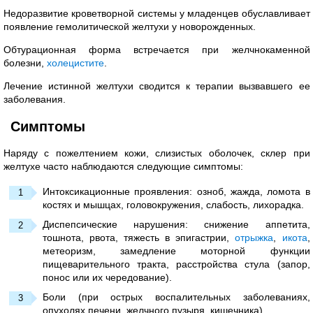
Недоразвитие кроветворной системы у младенцев обуславливает
появление гемолитической желтухи у новорожденных.
Обтурационная форма встречается при желчнокаменной
болезни,
холецистите
.
Лечение истинной желтухи сводится к терапии вызвавшего ее
заболевания.
Симптомы
Наряду с пожелтением кожи, слизистых оболочек, склер при
желтухе часто наблюдаются следующие симптомы:
Интоксикационные проявления: озноб, жажда, ломота в
костях и мышцах, головокружения, слабость, лихорадка.
Диспепсические нарушения: снижение аппетита,
тошнота, рвота, тяжесть в эпигастрии,
отрыжка
,
икота
,
метеоризм, замедление моторной функции
пищеварительного тракта, расстройства стула (запор,
понос или их чередование).
Боли (при острых воспалительных заболеваниях,
опухолях печени, желчного пузыря, кишечника).