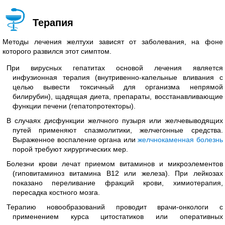
Терапия
Методы лечения желтухи зависят от заболевания, на фоне
которого развился этот симптом.
При вирусных гепатитах основой лечения является
инфузионная терапия (внутривенно-капельные вливания с
целью вывести токсичный для организма непрямой
билирубин), щадящая диета, препараты, восстанавливающие
функции печени (гепатопротекторы).
В случаях дисфункции желчного пузыря или желчевыводящих
путей применяют спазмолитики, желчегонные средства.
Выраженное воспаление органа или
желчнокаменная болезнь
порой требуют хирургических мер.
Болезни крови лечат приемом витаминов и микроэлементов
(гиповитаминоз витамина В12 или железа). При лейкозах
показано переливание фракций крови, химиотерапия,
пересадка костного мозга.
Терапию новообразований проводит врачи-онкологи с
применением курса цитостатиков или оперативных