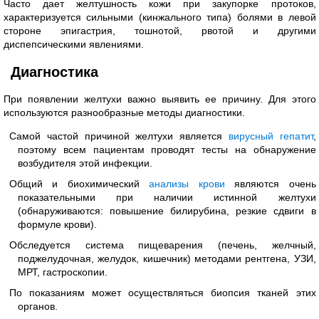
Часто дает желтушность кожи при закупорке протоков,
характеризуется сильными (кинжального типа) болями в левой
стороне эпигастрия, тошнотой, рвотой и другими
диспепсическими явлениями.
Диагностика
При появлении желтухи важно выявить ее причину. Для этого
используются разнообразные методы диагностики.
Самой частой причиной желтухи является
вирусный гепатит
,
поэтому всем пациентам проводят тесты на обнаружение
возбудителя этой инфекции.
Общий и биохимический
анализы крови
являются очень
показательными при наличии истинной желтухи
(обнаруживаются: повышение билирубина, резкие сдвиги в
формуле крови).
Обследуется система пищеварения (печень, желчный,
поджелудочная, желудок, кишечник) методами рентгена, УЗИ,
МРТ, гастроскопии.
По показаниям может осуществляться биопсия тканей этих
органов.