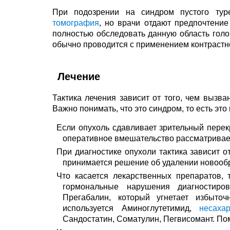
При подозрении на синдром пустого тур
томография
, но врачи отдают предпочтени
полностью обследовать данную область голо
обычно проводится с применением контрастн
Лечение
Тактика лечения зависит от того, чем вызва
Важно понимать, что это синдром, то есть это 
Если опухоль сдавливает зрительный перекр
оперативное вмешательство рассматривает
При диагностике опухоли тактика зависит о
принимается решение об удалении новооб
Что касается лекарственных препаратов, 
гормональные нарушения диагностиро
Прегабалин, который угнетает избыт
используется Аминоглутетимид,
несаха
Сандостатин, Соматулин, Пегвисомант. Пом