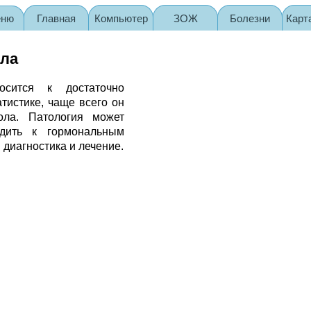
еню
Главная
Компьютер
ЗОЖ
Болезни
Карт
дла
осится к достаточно
тистике, чаще всего он
ола. Патология может
одить к гормональным
диагностика и лечение.