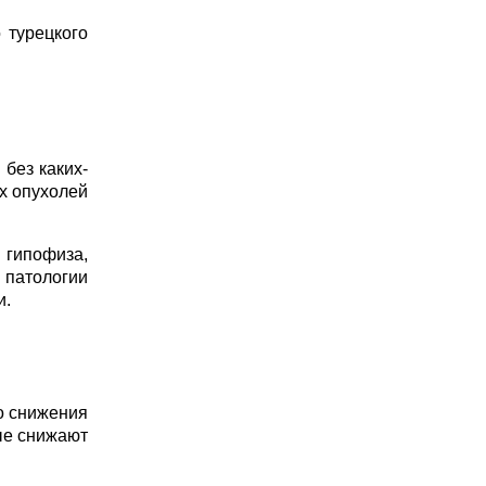
 турецкого
без каких-
х опухолей
 гипофиза,
 патологии
и.
о снижения
ые снижают