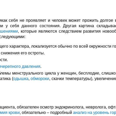
икак себя не проявляет и человек может прожить долгое 
и у себя данного состояния. Другая картина складывае
ушениями
, которые являются следствием развития новоо
 следующими:
его характера, локализуется обычно по всей окружности г
снижения его остроты.
сти.
ичерепного давления
.
лемы менструального цикла у женщин, бесплодие, слишк
атика (
одышка
,
обмороки
, скачки температуры), увеличен
ациента, обязателен осмотр эндокринолога, невролога, офт
мия крови
, обязательно – подробный
анализ на уровень го