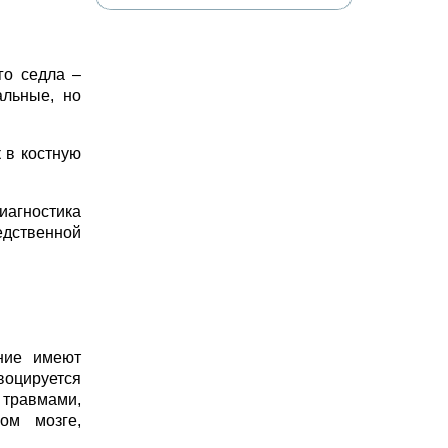
го седла –
альные, но
 в костную
агностика
едственной
ние имеют
воцируется
 травмами,
ом мозге,