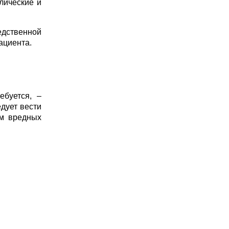
лические и
едственной
ациента.
ебуется, –
едует вести
м вредных