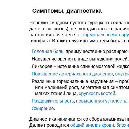
Симптомы, диагностика
Нередко синдром пустого турецкого седла н
даже всю жизнь) не догадываясь о наличи
патология сочетается с
гормональными нар
гипофиза. В таких случаях симптомы бывают
Головная боль
, преимущественно распирающ
Нарушение зрения в виде выпадения полей, 
Ликворея – истечение спинномозговой жидко
Повышение артериального давления
,
внутр
Различные гормональные нарушения – проб
или маленький рост, вегетативная симптом
мягких тканей лица,
хрупкость костей
.
Раздражительность
,
повышенная усталость
.
Ожирение
.
Диагностика начинается со сбора анамнеза п
Далее проводится
общий анализ крови
,
биохи