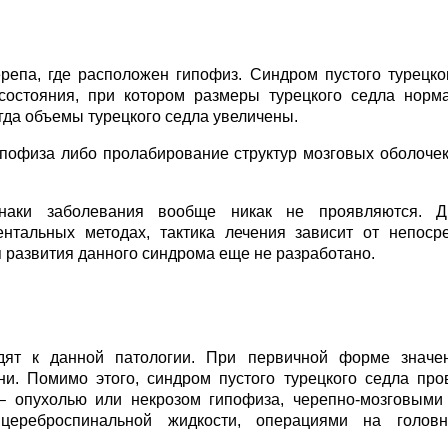
репа, где расположен гипофиз. Синдром пустого турецко
состояния, при котором размеры турецкого седла норм
гда объемы турецкого седла увеличены.
ипофиза либо пролабирование структур мозговых оболочек
знаки заболевания вообще никак не проявляются. Ди
нтальных методах, тактика лечения зависит от непоср
 развития данного синдрома еще не разработано.
одят к данной патологии. При первичной форме значе
и. Помимо этого, синдром пустого турецкого седла про
– опухолью или некрозом гипофиза, черепно-мозговыми
цереброспинальной жидкости, операциями на головн