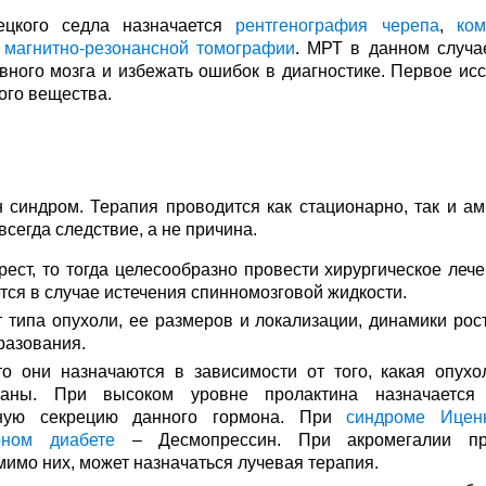
ецкого седла назначается
рентгенография черепа
,
ко
е
магнитно-резонансной томографии
. МРТ в данном случа
вного мозга и избежать ошибок в диагностике. Первое ис
ого вещества.
н синдром. Терапия проводится как стационарно, так и ам
всегда следствие, а не причина.
ест, то тогда целесообразно провести хирургическое лече
ся в случае истечения спинномозговой жидкости.
т типа опухоли, ее размеров и локализации, динамики рос
разования.
то они назначаются в зависимости от того, какая опухо
ваны. При высоком уровне пролактина назначается 
очную секрецию данного гормона. При
синдроме Иценк
рном диабете
– Десмопрессин. При акромегалии пр
имо них, может назначаться лучевая терапия.