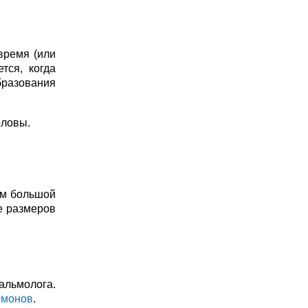
время (или
тся, когда
бразования
оловы.
ом большой
ие размеров
альмолога.
рмонов
.