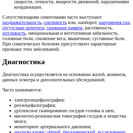
скорости, точности, мощности движений, нарушениями
координации.
Сопутствующими симптомами часто выступают
раздражительность
,
сонливость
или, наоборот,
нарушения сна
,
отсутствие аппетита
,
снижение памяти
, рассеянность,
потливость
, эмоциональная и вегетативная лабильность,
головные боли, снижение веса, мышечные, суставные боли.
При соматических болезнях присутствуют характерные
признаки этих заболеваний.
Диагностика
Диагностика осуществляется на основании жалоб, анамнеза,
данных осмотра и дополнительных обследований.
Часто назначаются:
электроэнцефалография;
реоэнцефалография;
дуплексное сканирование сосудов головы и шеи;
магнитно-резонансная томография сосудов и вещества
мозга;
мониторинг артериального давления;
анализы крови
:
общий
,
биохимический
,
исследование