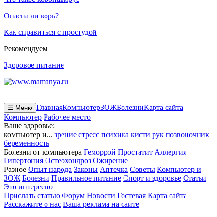
Опасна ли корь?
Как справиться с простудой
Рекомендуем
Здоровое питание
Главная
Компьютер
ЗОЖ
Болезни
Карта сайта
☰ Меню
Компьютер
Рабочее место
Ваше здоровье:
компьютер и...
зрение
стресс
психика
кисти рук
позвоночник
беременность
Болезни от компьютера
Геморрой
Простатит
Аллергия
Гипертония
Остеохондроз
Ожирение
Разное
Опыт народа
Законы
Аптечка
Советы
Компьютер и
ЗОЖ
Болезни
Правильное питание
Спорт и здоровье
Статьи
Это интересно
Прислать статью
Форум
Новости
Гостевая
Карта сайта
Расскажите о нас
Ваша реклама на сайте