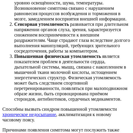
уровню освещённости, шума, температуры.
Возникновение симптома связано с нарушением
равновесия процессов возбуждения и торможения в
мозге, замедлением восприятия внешней информации.
Сенсорная утомляемость
развивается при длительном
напряжении органов слуха, зрения, характеризуется
снижением восприимчивости к внешним
раздражителям. Чаще страдают глаза вследствие долгого
выполнения манипуляций, требующих зрительного
сосредоточения, работы за компьютером.
Повышенная физическая утомляемость
является
показателем проблем в деятельности сердца,
дыхательной системы, мышц, связана с накоплением в
мышечной ткани молочной кислоты, истощением
энергетических структур. Физическая утомляемость
может быть следствием спортивной
перетренированности, появляться при малоподвижном
образе жизни, быть спровоцирована приёмом
стероидов, антибиотиков, сердечных медикаментов.
Способны вызвать синдром повышенной утомляемости
хроническое недосыпание
, акклиматизация к новому
часовому поясу.
Причинами появления симптома могут послужить также